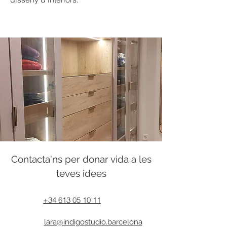
Contacta'ns per donar vida a les
teves idees
+34 613 05 10 11
lara@indigostudio.barcelona