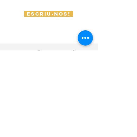
Escriu-nos!
Preguntes freqüents sobre
disseny d'interiors que fan
els nostres clients
Què fa exactament un estudi de
disseny d'interiors
Un estudi de disseny d'interiors és un petit
univers creatiu on, com a professionals
apassionats pel disseny, ens dediquem a
transformar espais perquè reflecteixin la
teva essència i siguin funcionals.
Com t'ajudarem com a teu