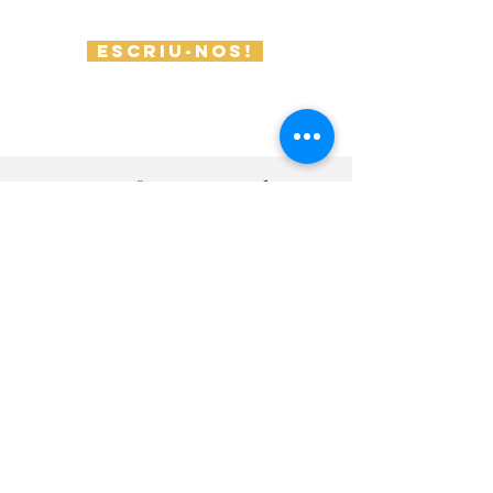
Escriu-nos!
Preguntes freqüents sobre
disseny d'interiors que fan
els nostres clients
Què fa exactament un estudi de
disseny d'interiors
Un estudi de disseny d'interiors és un petit
univers creatiu on, com a professionals
apassionats pel disseny, ens dediquem a
transformar espais perquè reflecteixin la
teva essència i siguin funcionals.
Com t'ajudarem com a teu