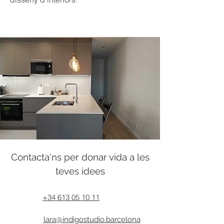
Contacta'ns per donar vida a les
teves idees
+34 613 05 10 11
lara@indigostudio.barcelona