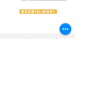
Escriu-nos!
Preguntes freqüents sobre
disseny d'interiors que fan
els nostres clients
Què fa exactament un estudi de
disseny d'interiors
Un estudi de disseny d'interiors és un petit
univers creatiu on, com a professionals
apassionats pel disseny, ens dediquem a
transformar espais perquè reflecteixin la
teva essència i siguin funcionals.
Com t'ajudarem com a teu