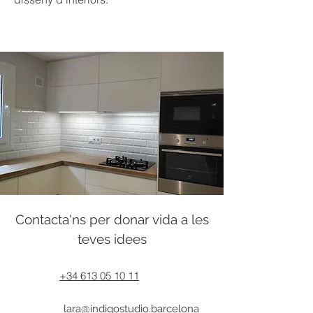
Contacta'ns per donar vida a les
teves idees
+34 613 05 10 11
lara@indigostudio.barcelona