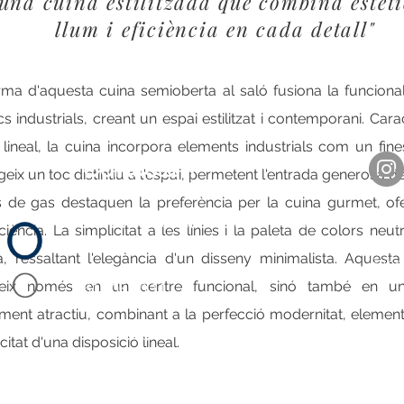
una cuina estilitzada que combina estèti
llum i eficiència en cada detall"
rma d'aquesta cuina semioberta al saló fusiona la funciona
 industrials, creant un espai estilitzat i contemporani. Cara
 lineal, la cuina incorpora elements industrials com un fine
Contacta'n
eix un toc distintiu a l'espai, permetent l'entrada generosa de
s de gas destaquen la preferència per la cuina gurmet, oferi
​Comencem a donar vida a les teves
Cata
iència. La simplicitat a les línies i la paleta de colors neut
idees
ica, ressaltant l'elegància d'un disseny minimalista. Aquest
Espa
teix només en un centre funcional, sinó també en u
613 05 10 11
ament atractiu, combinant a la perfecció modernitat, elements
lara@indigostudio.barcelona
icitat d'una disposició lineal.