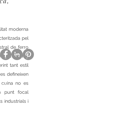
ca,
litat moderna
cteritzada pel
stral de ferro
 llum natural.
nt tant estil
là
res defineixen
a cuina no es
nyol
n punt focal
 industrials i