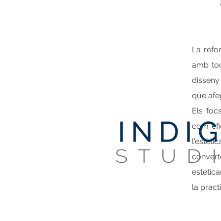
La refo
amb tocs
disseny
que afeg
Els foc
com efic
l'estèt
conver
estètic
la pract