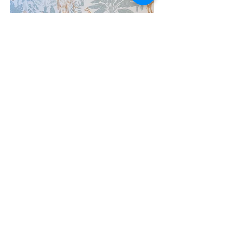
Este proyecto consistió en la renovación completa
de un piso antiguo ubicado en la Travesera de les
Corts, Barcelona. El objetivo principal fue
transformar la vivienda en un espacio moderno y
acogedor para una pareja joven que esperaba su
primer hijo.
Redistribución inteligente del espacio
La cocina original, amplia y con espacio para una
mesa, fue rediseñada para optimizar el uso de los
metros cuadrados. Se redujo su tamaño para dar
lugar a dos habitaciones adyacentes. Además, se
incorporó un ventanal que conecta la cocina con
el comedor, permitiendo el paso de luz natural y
manteniendo una sensación de apertura y fluidez.
Suite con vestidor y baño integrados